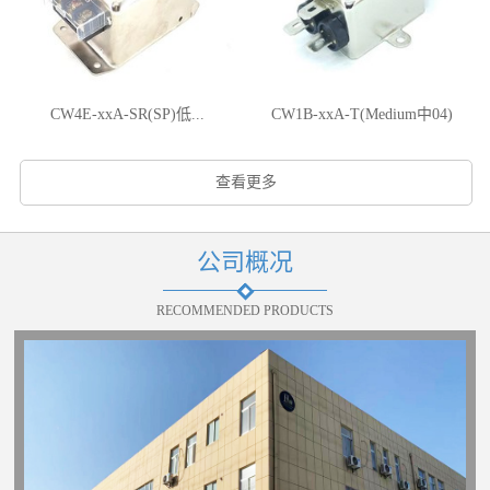
CW4E-xxA-SR(SP)低...
CW1B-xxA-T(Medium中04)
查看更多
公司概况
RECOMMENDED PRODUCTS