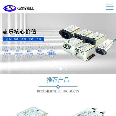
1
2
3
4
推荐产品
RECOMMENDED PRODUCTS