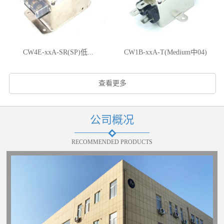
CW4E-xxA-SR(SP)低...
CW1B-xxA-T(Medium中04)
查看更多
公司概况
RECOMMENDED PRODUCTS