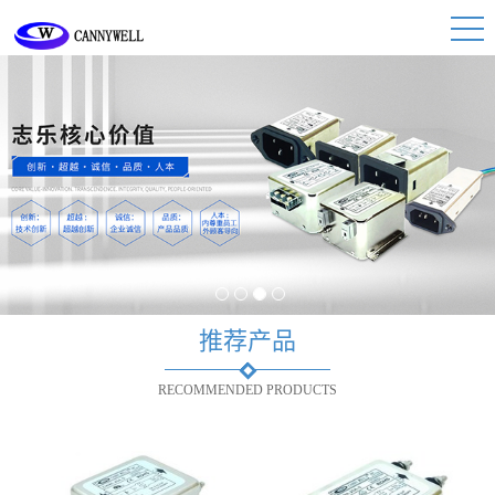
1
2
3
4
推荐产品
RECOMMENDED PRODUCTS