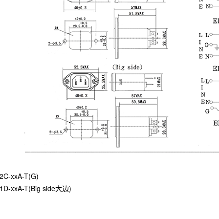
C-xxA-T(G)
D-xxA-T(Big side大边)