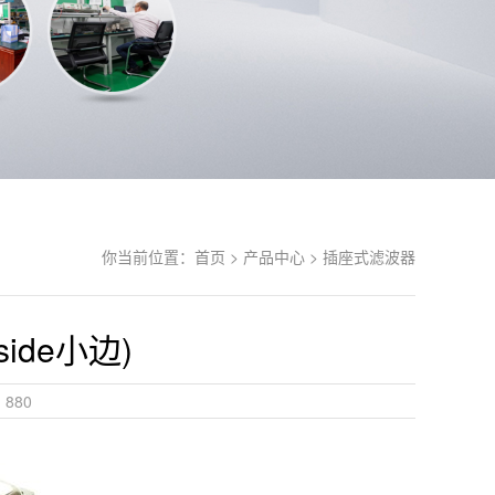
你当前位置：
首页 >
产品中心 >
插座式滤波器
 side小边)
880