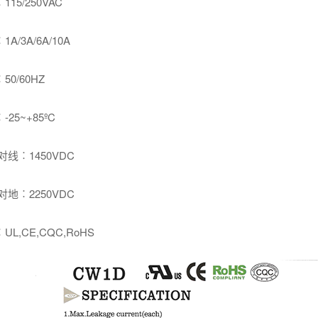
5/250VAC
/3A/6A/10A
0/60HZ
5~+85ºC
线︰1450VDC
地︰2250VDC
,CE,CQC,RoHS