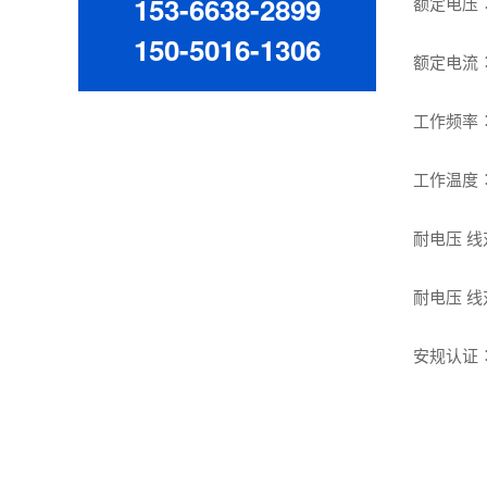
153-6638-2899
额定电压︰11
150-5016-1306
额定电流︰1A
工作频率︰5
工作温度︰-2
耐电压 线对
耐电压 线对
安规认证︰UL