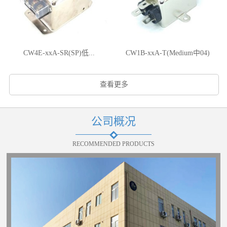
CW4E-xxA-SR(SP)低...
CW1B-xxA-T(Medium中04)
查看更多
公司概况
RECOMMENDED PRODUCTS