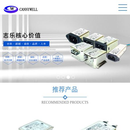
1
2
3
4
推荐产品
RECOMMENDED PRODUCTS