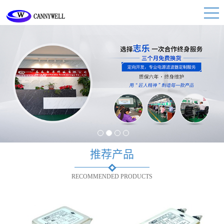
1
2
3
4
推荐产品
RECOMMENDED PRODUCTS