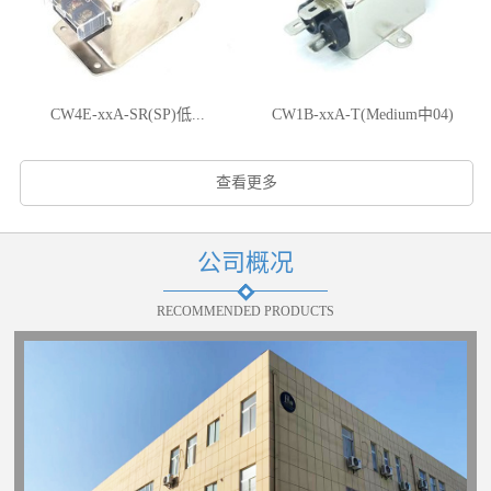
CW4E-xxA-SR(SP)低...
CW1B-xxA-T(Medium中04)
查看更多
公司概况
RECOMMENDED PRODUCTS