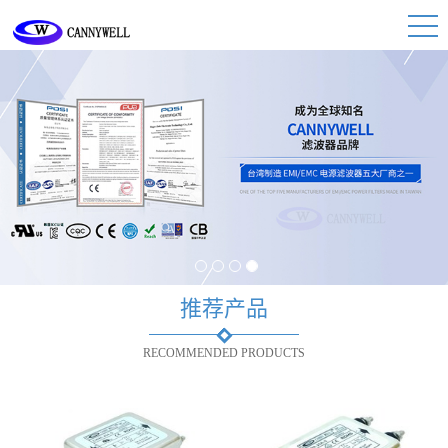
1
2
3
4
推荐产品
RECOMMENDED PRODUCTS