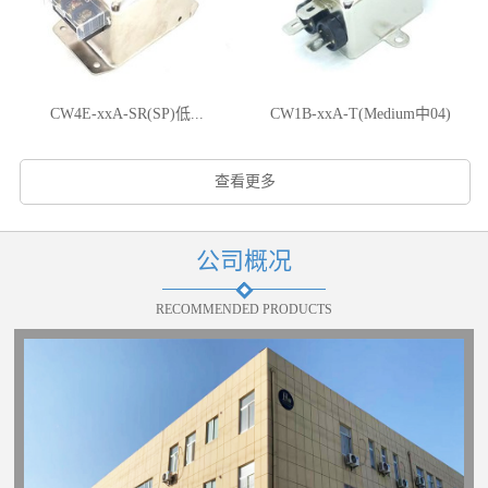
CW4E-xxA-SR(SP)低...
CW1B-xxA-T(Medium中04)
查看更多
公司概况
RECOMMENDED PRODUCTS