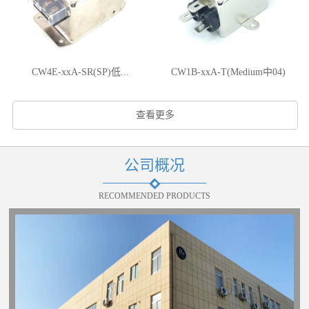
CW4E-xxA-SR(SP)低...
CW1B-xxA-T(Medium中04)
查看更多
公司概况
RECOMMENDED PRODUCTS