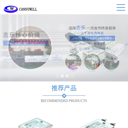
1
2
3
4
推荐产品
RECOMMENDED PRODUCTS