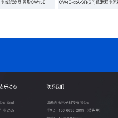
电威滤波器 圆形CW15E
CW4E-xxA-SR(SP)低泄漏电
志乐动态
联系我们
公司新闻
如皋志乐电子科技有限公司
行业动态
手机： 153-6638-2899（黄先生）