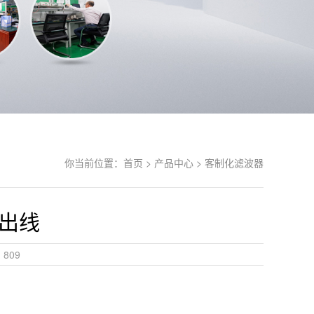
你当前位置：
首页 >
产品中心 >
客制化滤波器
出线
809