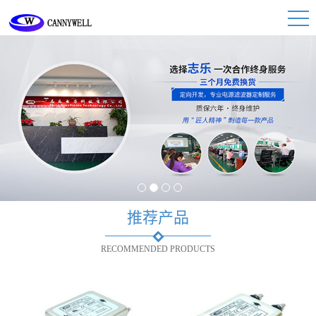
1
2
3
4
推荐产品
RECOMMENDED PRODUCTS