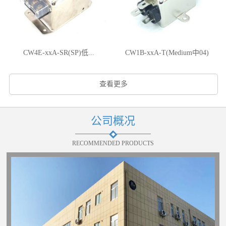
CW4E-xxA-SR(SP)低...
CW1B-xxA-T(Medium中04)
查看更多
公司概况
RECOMMENDED PRODUCTS