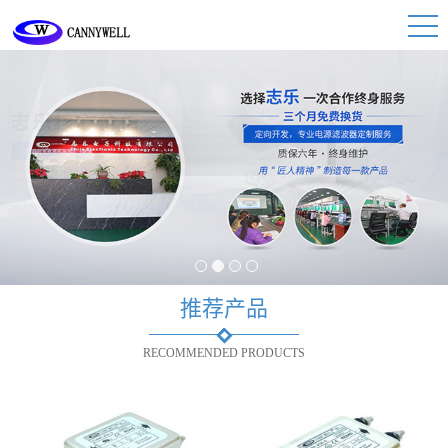
1
2
3
4
推荐产品
RECOMMENDED PRODUCTS