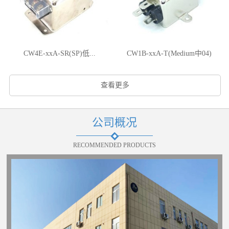
CW4E-xxA-SR(SP)低...
CW1B-xxA-T(Medium中04)
查看更多
公司概况
RECOMMENDED PRODUCTS