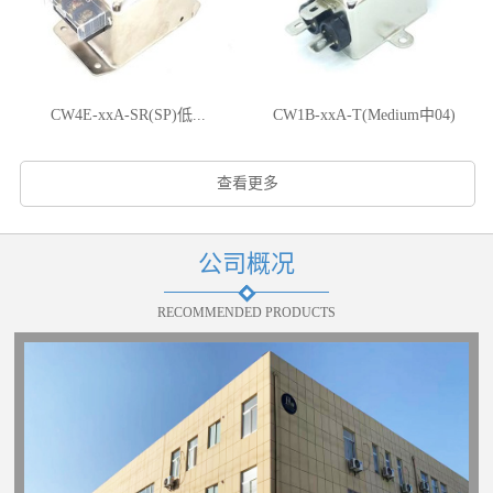
CW4E-xxA-SR(SP)低...
CW1B-xxA-T(Medium中04)
查看更多
公司概况
RECOMMENDED PRODUCTS