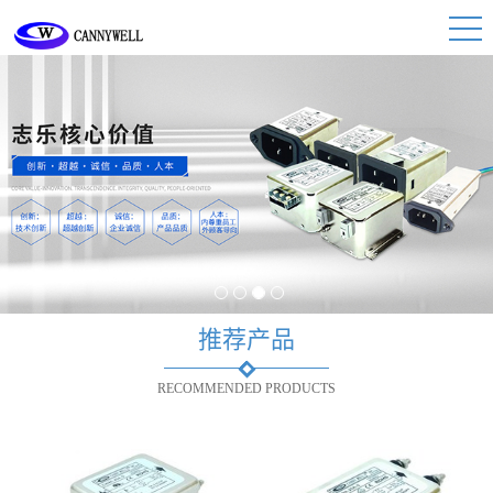
1
2
3
4
推荐产品
RECOMMENDED PRODUCTS