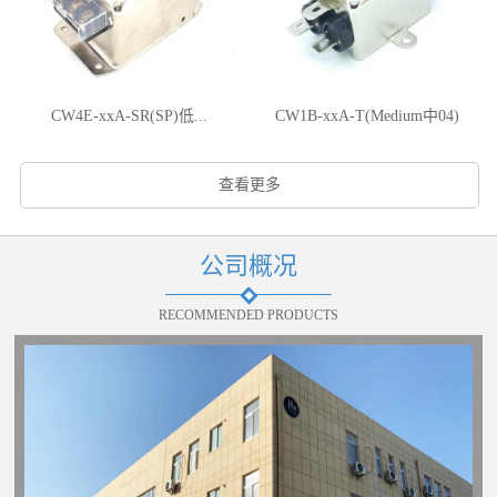
CW4E-xxA-SR(SP)低...
CW1B-xxA-T(Medium中04)
查看更多
公司概况
RECOMMENDED PRODUCTS