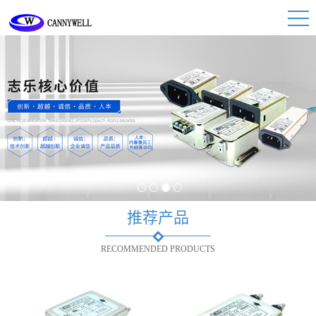
1
2
3
4
推荐产品
RECOMMENDED PRODUCTS