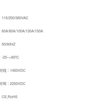
5/250/380VAC
/80A/100A/130A/150A
0/60HZ
5~+85ºC
线︰1450VDC
地︰2250VDC
E,RoHS