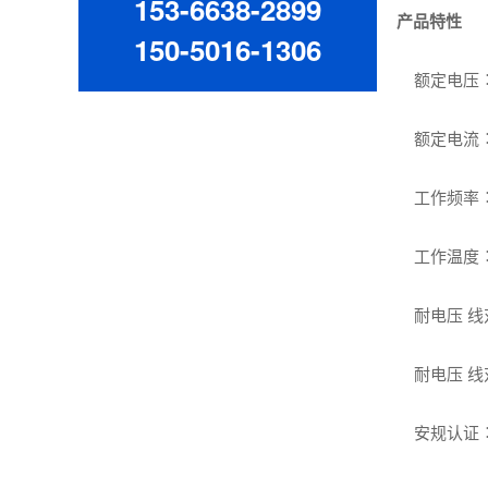
153-6638-2899
产品特性
150-5016-1306
额定电压︰11
额定电流︰60A
工作频率︰5
工作温度︰-2
耐电压 线对
耐电压 线对
安规认证︰C