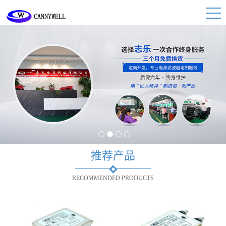
1
2
3
4
推荐产品
RECOMMENDED PRODUCTS