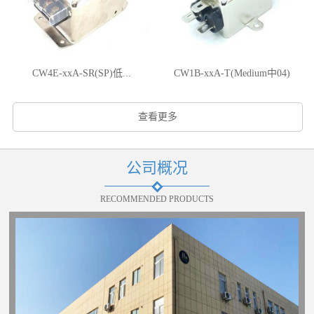
CW4E-xxA-SR(SP)低...
CW1B-xxA-T(Medium中04)
查看更多
公司概况
RECOMMENDED PRODUCTS