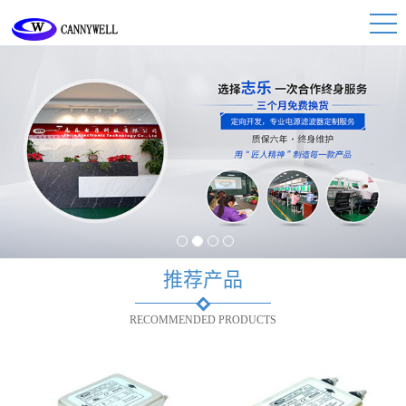
1
2
3
4
推荐产品
RECOMMENDED PRODUCTS