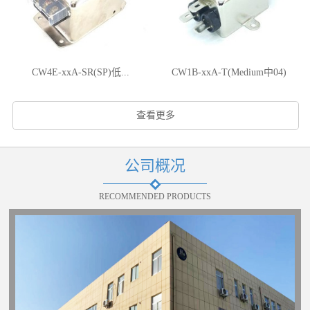
CW4E-xxA-SR(SP)低...
CW1B-xxA-T(Medium中04)
查看更多
公司概况
RECOMMENDED PRODUCTS