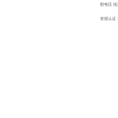
耐电压 线对
安规认证︰UL