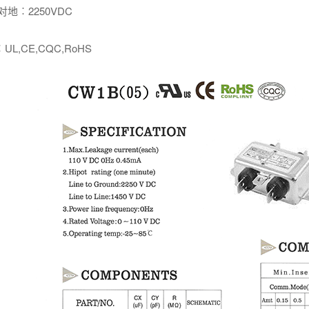
地︰2250VDC
,CE,CQC,RoHS