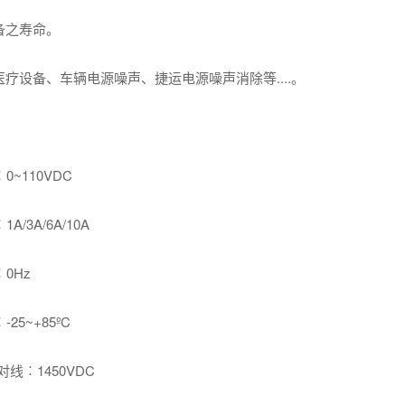
备之寿命。
疗设备、车辆电源噪声、捷运电源噪声消除等....。
~110VDC
/3A/6A/10A
0Hz
5~+85ºC
线︰1450VDC