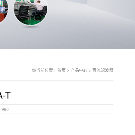
你当前位置：
首页 >
产品中心 >
直流滤波器
-T
960