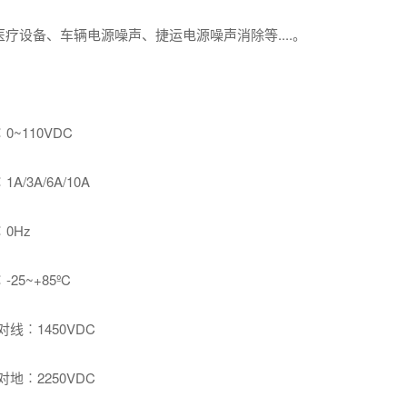
疗设备、车辆电源噪声、捷运电源噪声消除等....。
~110VDC
/3A/6A/10A
0Hz
5~+85ºC
线︰1450VDC
地︰2250VDC