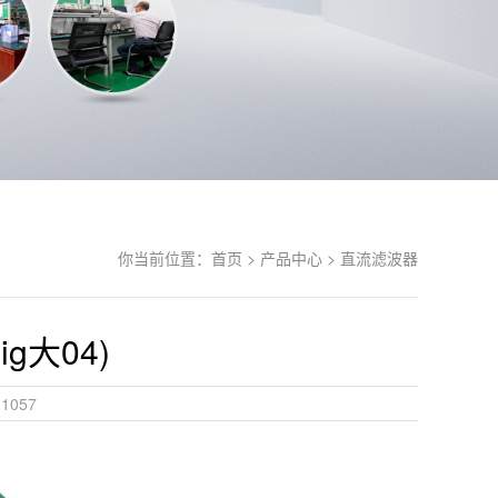
你当前位置：
首页 >
产品中心 >
直流滤波器
ig大04)
1057