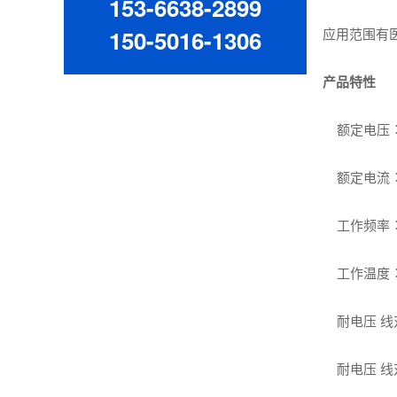
153-6638-2899
150-5016-1306
应用范围有医
产品特性
额定电压︰0
额定电流︰1A
工作频率︰
工作温度︰-2
耐电压 线对
耐电压 线对